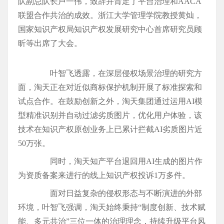
队副总队长卢一伟，致辞并肯定了平台治理和AACA
联盟合作共治的成效。浙江大学管理学院教授黄灿，
国家知识产权局知识产权发展研究中心首席研究员顾
昕等出席了大会。
叶智飞透露，在深层侵权场景治理的研究方
面，淘天正在对近似商标保护机制开展了标准探索和
试点合作。在鼓励创新之外，淘天集团通过运用AI模
型精准识别并自动过滤劣质图片，优化用户体验，该
技术在知识产权原创业务上已累计拦截AI劣质图片近
50万张。
同时，淘天知产平台退回用AI生成的图片作
为资质备案来进行的线上知识产权投诉1万多件。
面对日益复杂的侵权形态与不断演进的外部
环境，叶智飞强调，淘天始终秉持“制度创新、技术赋
能、多元共治”三位一体的治理理念，持续升级平台风