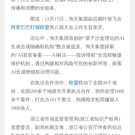
传播和消费的全链条。
图说：12月17日，淘天集团副总裁叶智飞在
阿里
巴巴
打假
联盟
第八届大会上作主旨发言。
论坛中，淘天集团首创的“基于沙盒理论的AI
生成合成物确权机制”数次被提及。淘天集团探索
的“AI首发备案——AI标注——投诉维权”全流程敏捷
保护机制，通过构建相对风险可控的创新环境，探索
AI合成物侵权治理问题。
在执法合作当中，
联盟
联动了全国30个省
份，全国200多个地级市开展执法合作，协作处理1600
余个案件，打击点161个窝点，拘捕相关犯罪嫌疑人
1800余人。
浙江省市场监督管理局(浙江省知识产权局)
党委委员、副局长顾文海，浙江省公安厅环食药侦总