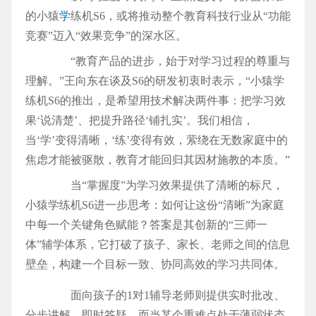
的小猿
学
练机S6，或将推动整个教育科技行业从“功能
竞赛”迈入“效果竞争”的深水区。
“教育产品的进步，始于对学习过程的尊重与
理解。”王向东在谈及S6的研发初衷时表示，“小猿学
练机S6的推出，是希望用技术解决两件事：把学习效
果‘说清楚’、把提升路径‘铺扎实’。我们相信，
当‘学’变得清晰，‘练’变得有效，萦绕在无数家庭中的
焦虑才能被驱散，教育才能回归其因材施教的本质。”
当“掌握度”为学习效果提供了清晰的标尺，
小猿学练机S6进一步思考：如何让这份“清晰”为家庭
中每一个关键角色赋能？答案是其创新的“三师一
体”辅学体系，它打破了孩子、家长、老师之间的信息
壁垒，构建一个目标一致、协同高效的学习共同体。
面向孩子的1对1辅导老师则提供实时批改、
分步讲解、即时答疑，而当某个重难点处于薄弱状态