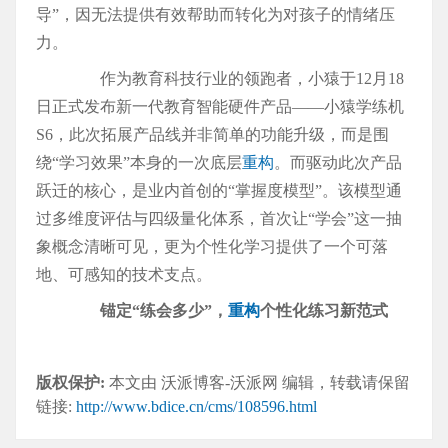
导”，因无法提供有效帮助而转化为对孩子的情绪压
力。
作为教育科技行业的领跑者，小猿于12月18
日正式发布新一代教育智能硬件产品——小猿学练机
S6，此次拓展产品线并非简单的功能升级，而是围
绕“学习效果”本身的一次底层
重构
。而驱动此次产品
跃迁的核心，是业内首创的“掌握度模型”。该模型通
过多维度评估与四级量化体系，首次让“学会”这一抽
象概念清晰可见，更为个性化学习提供了一个可落
地、可感知的技术支点。
锚定“练会多少”，
重构
个性化练习新范式
版权保护:
本文由 沃派博客-沃派网 编辑，转载请保留
链接:
http://www.bdice.cn/cms/108596.html